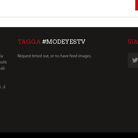
TAGGA
#MODEYESTV
SI
la
Request timed out, or no have feed images.
molti
pali
, il