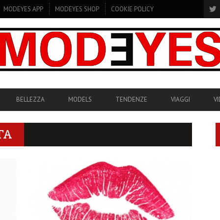
MODEYES APP
MODEYES SHOP
COOKIE POLICY
BELLEZZA
MODELS
TENDENZE
VIAGGI
V
TA