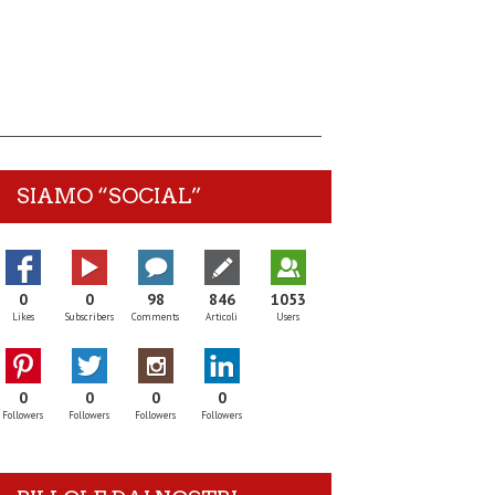
SIAMO “SOCIAL”
0
0
98
846
1053
Likes
Subscribers
Comments
Articoli
Users
0
0
0
0
Followers
Followers
Followers
Followers