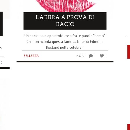
LABBRA A PROVA DI
BACIO
Un bacio… un apostrofo rosa fra le parole “t’amo”.
Chi non ricorda questa famosa frase di Edmond
Rostand nella celebre..
no
BELLEZZA
8 APR
0
0
0