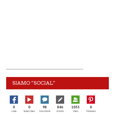
SIAMO “SOCIAL”
0
0
98
846
1053
0
Likes
Subscribers
Comments
Articoli
Users
Followers