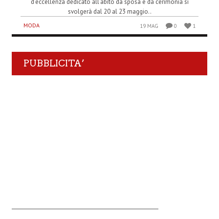
d’eccellenza dedicato all’abito da sposa e da cerimonia si
svolgerà dal 20 al 23 maggio..
MODA
19 MAG
0
1
PUBBLICITA’