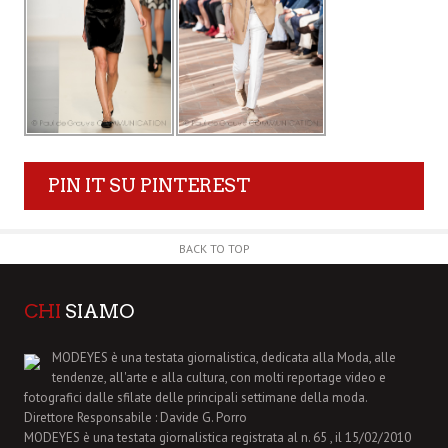
PIN IT SU PINTEREST
BACK TO TOP
CHI
SIAMO
MODEYES è una testata giornalistica, dedicata alla Moda, alle
tendenze, all'arte e alla cultura, con molti reportage video e
fotografici dalle sfilate delle principali settimane della moda.
Direttore Responsabile : Davide G. Porro
MODEYES è una testata giornalistica registrata al n. 65 , il 15/02/2010