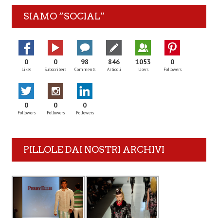
SIAMO “SOCIAL”
0
0
98
846
1053
0
Likes
Subscribers
Comments
Articoli
Users
Followers
0
0
0
Followers
Followers
Followers
PILLOLE DAI NOSTRI ARCHIVI