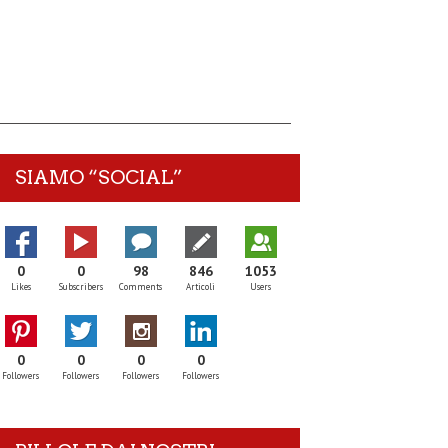
SIAMO “SOCIAL”
0
0
98
846
1053
Likes
Subscribers
Comments
Articoli
Users
0
0
0
0
Followers
Followers
Followers
Followers