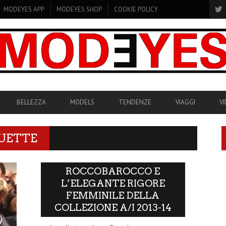
MODEYES APP
MODEYES SHOP
COOKIE POLICY
BELLEZZA
MODELS
TENDENZE
VIAGGI
V
UETTE
ROCCOBAROCCO E
L’ELEGANTE RIGORE
FEMMINILE DELLA
COLLEZIONE A/I 2013-14