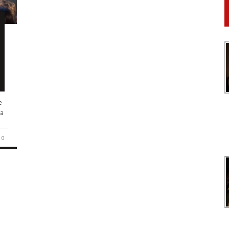
e
na
0