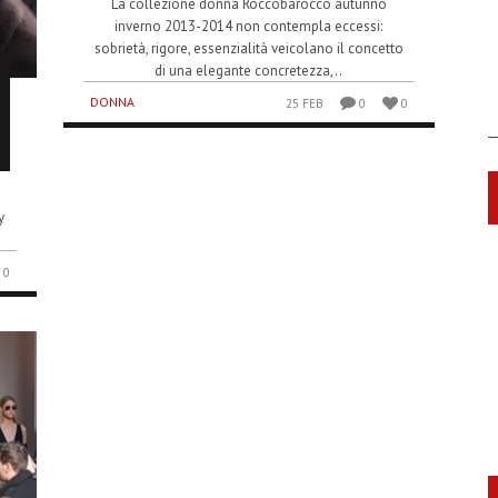
La collezione donna Roccobarocco autunno
inverno 2013-2014 non contempla eccessi:
sobrietà, rigore, essenzialità veicolano il concetto
di una elegante concretezza,..
DONNA
25 FEB
0
0
y
.
0