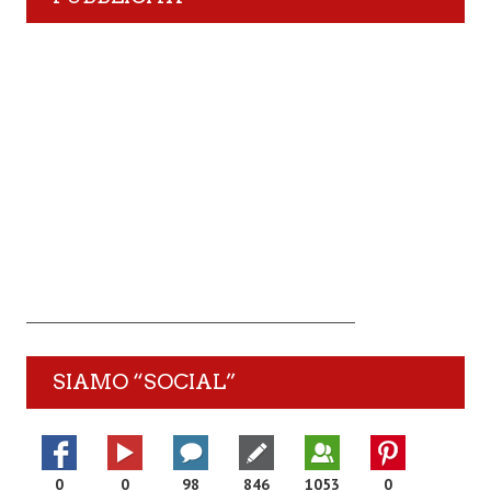
SIAMO “SOCIAL”
0
0
98
846
1053
0