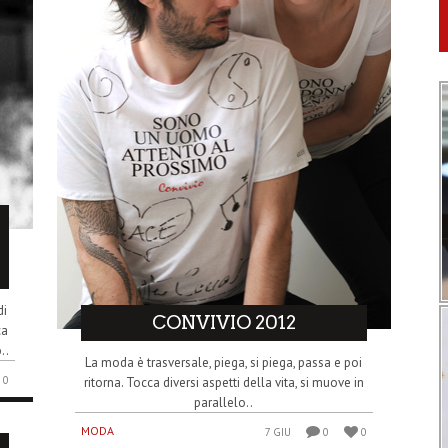
di
CONVIVIO 2012
ca
..
La moda è trasversale, piega, si piega, passa e poi
0
ritorna. Tocca diversi aspetti della vita, si muove in
parallelo..
MODA
7 GIU
0
0