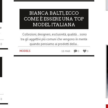
BIANCA BALTI, ECCO
COME È ESSERE UNA TOP
MODEL ITALIANA
be
l
Collezioni, designers, esclusività, qualità… sono
tra gli aggettivi più comuni che vengono in mente
quando pensiamo ai prodotti della..
0
MODELS
18 MAR
0
0
e
0