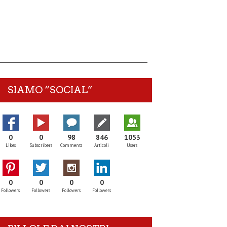
SIAMO “SOCIAL”
0
0
98
846
1053
Likes
Subscribers
Comments
Articoli
Users
0
0
0
0
Followers
Followers
Followers
Followers