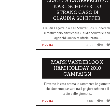
CLAUDIA LAGERFELD O O
KARL SCHIFFER. LO
STRANO CASO DI
CLAUDIA SCHIFFER.
Claudia Lagerfeld o Karl Schiffer. Cosi suonereb
il matrimonio artistico tra Claudia Schiffer e Kar
Lagerfeld una volta ufficializzato. ..
MODELS
4 LUG
0
MARK VANDERLOO X
H&M HOLIDAY 2010
CAMPAIGN
L’inverno in città oramai ci rammenta le giornat
che dovremo passare tra il grigiore urbano e il
tedio delle giornate..
MODELS
6 DIC
0