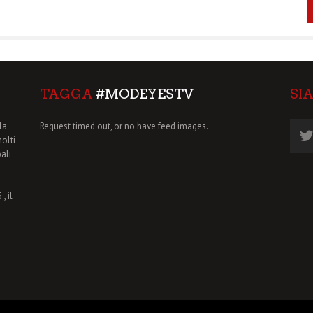
TAGGA
#MODEYESTV
SI
la
Request timed out, or no have feed images.
molti
pali
, il