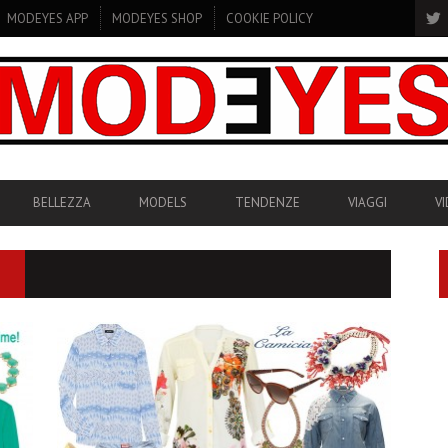
MODEYES APP
MODEYES SHOP
COOKIE POLICY
BELLEZZA
MODELS
TENDENZE
VIAGGI
V
S