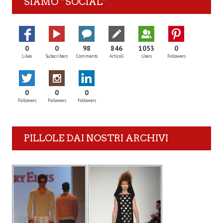
SIAMO “SOCIAL”
0
0
98
846
1053
0
Likes
Subscribers
Comments
Articoli
Users
Followers
0
0
0
Followers
Followers
Followers
PILLOLE DAI NOSTRI ARCHIVI