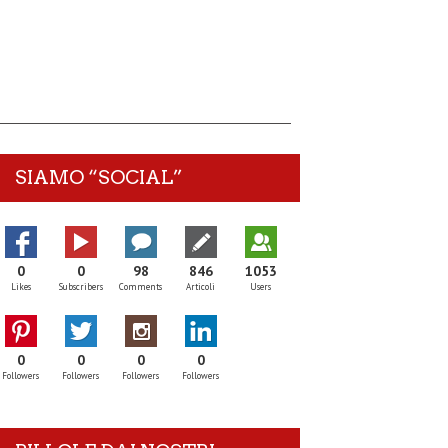
SIAMO “SOCIAL”
0
0
98
846
1053
Likes
Subscribers
Comments
Articoli
Users
0
0
0
0
Followers
Followers
Followers
Followers