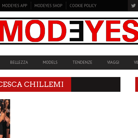
MODEYES APP
MODEYES SHOP
COOKIE POLICY
BELLEZZA
MODELS
TENDENZE
VIAGGI
V
CESCA CHILLEMI