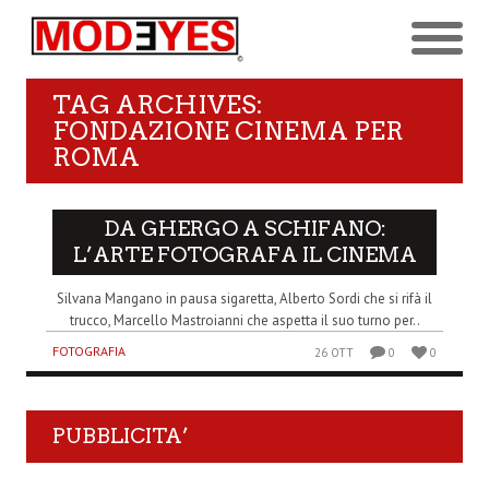
TAG ARCHIVES:
FONDAZIONE CINEMA PER
ROMA
DA GHERGO A SCHIFANO:
L’ARTE FOTOGRAFA IL CINEMA
Silvana Mangano in pausa sigaretta, Alberto Sordi che si rifà il
trucco, Marcello Mastroianni che aspetta il suo turno per..
FOTOGRAFIA
26 OTT
0
0
PUBBLICITA’