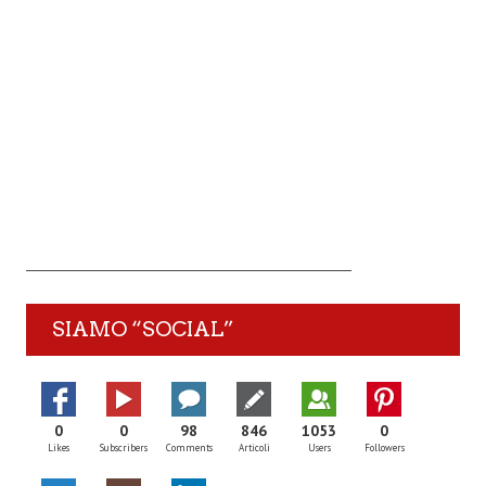
SIAMO “SOCIAL”
0
0
98
846
1053
0
Likes
Subscribers
Comments
Articoli
Users
Followers