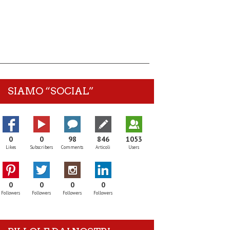
SIAMO “SOCIAL”
0
0
98
846
1053
Likes
Subscribers
Comments
Articoli
Users
0
0
0
0
Followers
Followers
Followers
Followers