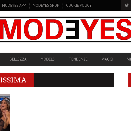
MODEYES APP
MODEYES SHOP
COOKIE POLICY
BELLEZZA
MODELS
TENDENZE
VIAGGI
V
LISSIMA