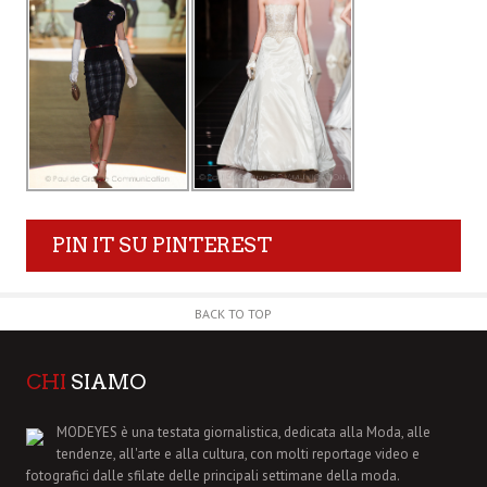
PIN IT SU PINTEREST
BACK TO TOP
CHI
SIAMO
MODEYES è una testata giornalistica, dedicata alla Moda, alle
tendenze, all'arte e alla cultura, con molti reportage video e
fotografici dalle sfilate delle principali settimane della moda.