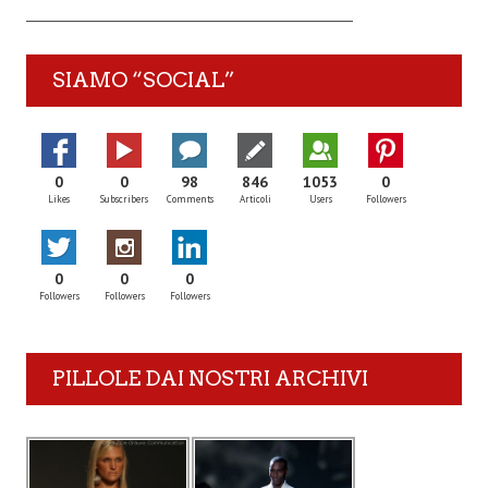
SIAMO “SOCIAL”
0
0
98
846
1053
0
Likes
Subscribers
Comments
Articoli
Users
Followers
0
0
0
Followers
Followers
Followers
PILLOLE DAI NOSTRI ARCHIVI