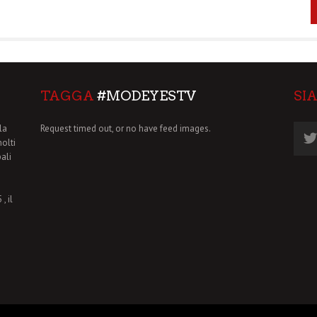
TAGGA
#MODEYESTV
SI
la
Request timed out, or no have feed images.
molti
pali
, il