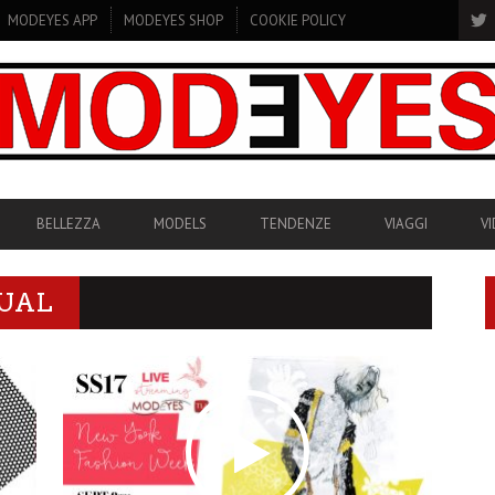
MODEYES APP
MODEYES SHOP
COOKIE POLICY
BELLEZZA
MODELS
TENDENZE
VIAGGI
V
GUAL