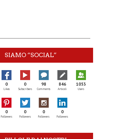
SIAMO “SOCIAL”
0
0
98
846
1053
Likes
Subscribers
Comments
Articoli
Users
0
0
0
0
Followers
Followers
Followers
Followers