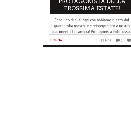
PROTAGONISTA DELLA
PROSSIMA ESTATE!
Ecco uno di quei capi che abbiamo rubato dal
guardaroba maschile e reinterpretato a nostro
piacimento: la camicia! Protagonista indiscussa.
DONNA
13 MAR
0