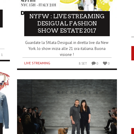
NYFW : LIVE STREAMING
DESIGUAL FASHION
SHOW ESTATE 2017
Guardate la Sfilata Desigual in diretta live da New
York. lo show inizia alle 21 ora italiana. Buona
visione !
1
LIVE STREAMING
8 SET
0
0