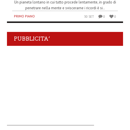
Un pianeta lontano in cui tutto procede lentamente, in grado di
penetrare nella mente e sviscerarne i ricordi è si..
PRIMO PIANO
30 SET
0
0
PUBBLICITA’