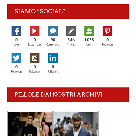
SIAMO “SOCIAL”
0
0
98
846
1053
0
Likes
Subscribers
Comments
Articoli
Users
Followers
0
0
0
Followers
Followers
Followers
PILLOLE DAI NOSTRI ARCHIVI