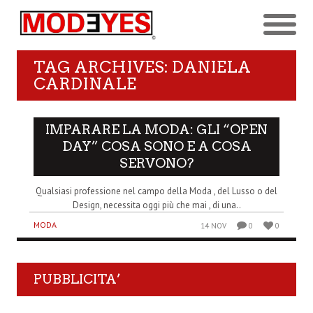
TAG ARCHIVES: DANIELA
CARDINALE
IMPARARE LA MODA: GLI “OPEN
DAY” COSA SONO E A COSA
SERVONO?
Qualsiasi professione nel campo della Moda , del Lusso o del
Design, necessita oggi più che mai , di una..
MODA
14 NOV
0
0
PUBBLICITA’