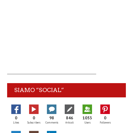
SIAMO “SOCIAL”
0
0
98
846
1053
0
Likes
Subscribers
Comments
Articoli
Users
Followers