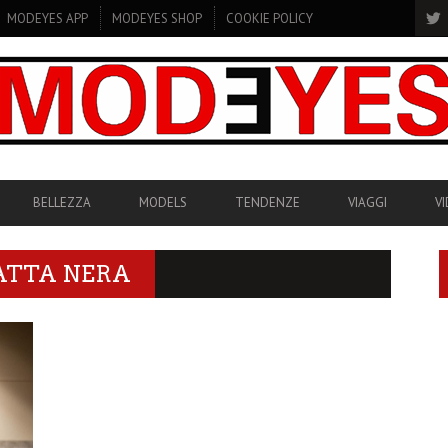
MODEYES APP
MODEYES SHOP
COOKIE POLICY
BELLEZZA
MODELS
TENDENZE
VIAGGI
V
ATTA NERA