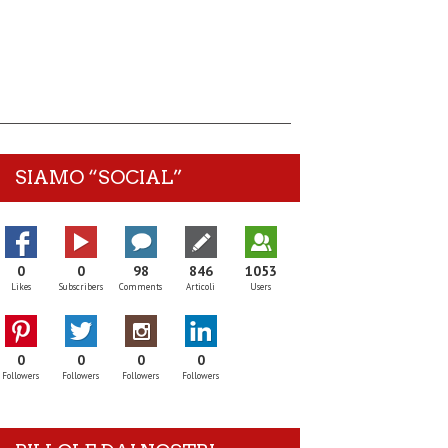
SIAMO “SOCIAL”
0
0
98
846
1053
Likes
Subscribers
Comments
Articoli
Users
0
0
0
0
Followers
Followers
Followers
Followers