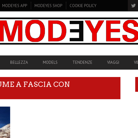
MODEYES APP
MODEYES SHOP
COOKIE POLICY
BELLEZZA
MODELS
TENDENZE
VIAGGI
V
UME A FASCIA CON