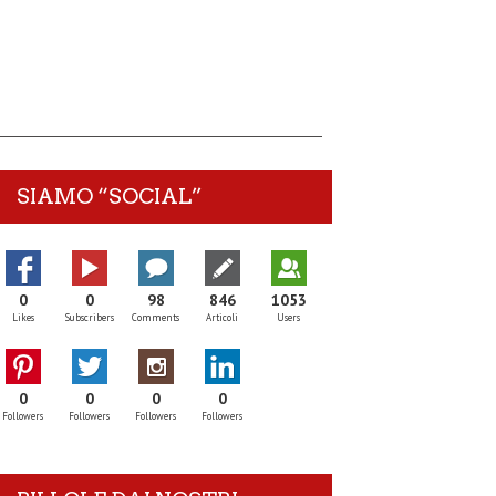
SIAMO “SOCIAL”
0
0
98
846
1053
Likes
Subscribers
Comments
Articoli
Users
0
0
0
0
Followers
Followers
Followers
Followers