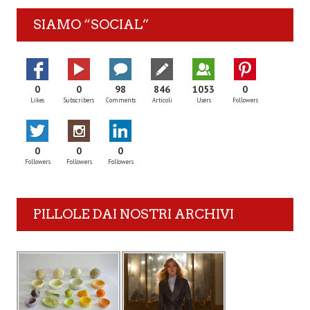
SIAMO “SOCIAL”
0
0
98
846
1053
0
Likes
Subscribers
Comments
Articoli
Users
Followers
0
0
0
Followers
Followers
Followers
PILLOLE DAI NOSTRI ARCHIVI