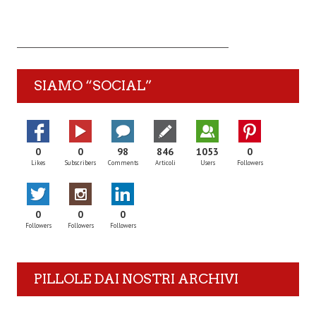
SIAMO “SOCIAL”
0
0
98
846
1053
0
Likes
Subscribers
Comments
Articoli
Users
Followers
0
0
0
Followers
Followers
Followers
PILLOLE DAI NOSTRI ARCHIVI