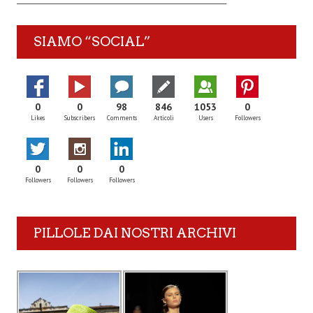
SIAMO “SOCIAL”
0
0
98
846
1053
0
Likes
Subscribers
Comments
Articoli
Users
Followers
0
0
0
Followers
Followers
Followers
PILLOLE DAI NOSTRI ARCHIVI