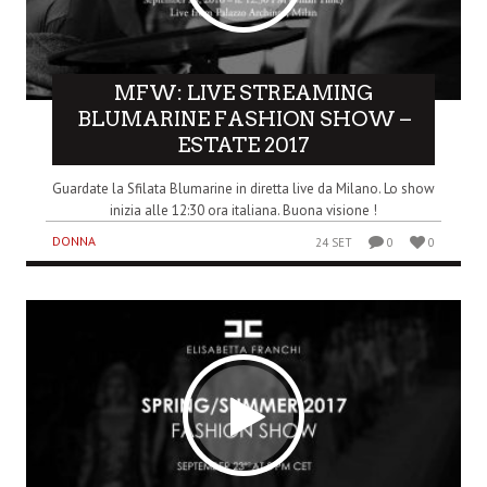
MFW: LIVE STREAMING
BLUMARINE FASHION SHOW –
ESTATE 2017
Guardate la Sfilata Blumarine in diretta live da Milano. Lo show
inizia alle 12:30 ora italiana. Buona visione !
DONNA
24 SET
0
0