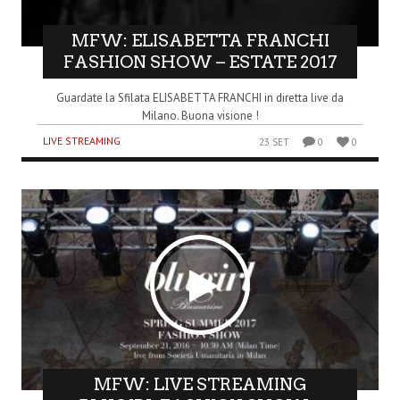
MFW: ELISABETTA FRANCHI
FASHION SHOW – ESTATE 2017
Guardate la Sfilata ELISABETTA FRANCHI in diretta live da
Milano. Buona visione !
LIVE STREAMING
23 SET
0
0
MFW: LIVE STREAMING