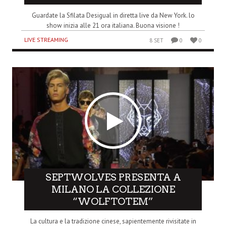
Guardate la Sfilata Desigual in diretta live da New York. lo
show inizia alle 21 ora italiana. Buona visione !
LIVE STREAMING
8 SET
0
0
SEPTWOLVES PRESENTA A
MILANO LA COLLEZIONE
“WOLFTOTEM”
La cultura e la tradizione cinese, sapientemente rivisitate in