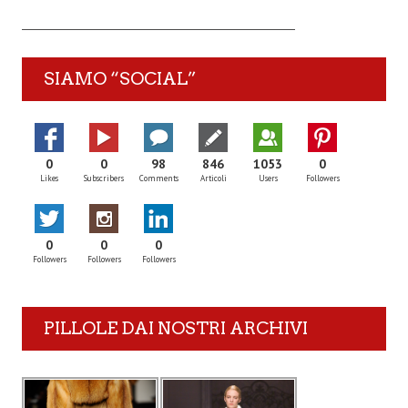
SIAMO “SOCIAL”
0
0
98
846
1053
0
Likes
Subscribers
Comments
Articoli
Users
Followers
0
0
0
Followers
Followers
Followers
PILLOLE DAI NOSTRI ARCHIVI