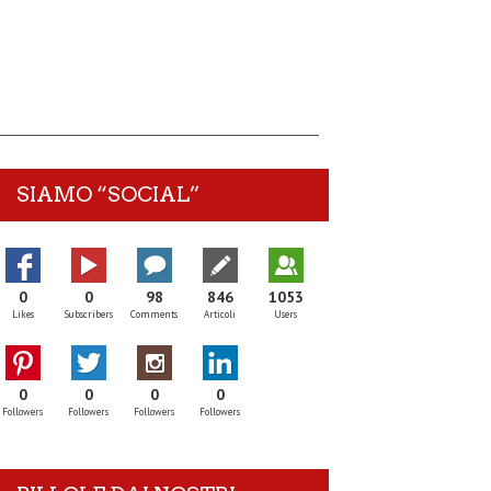
SIAMO “SOCIAL”
0
0
98
846
1053
Likes
Subscribers
Comments
Articoli
Users
0
0
0
0
Followers
Followers
Followers
Followers