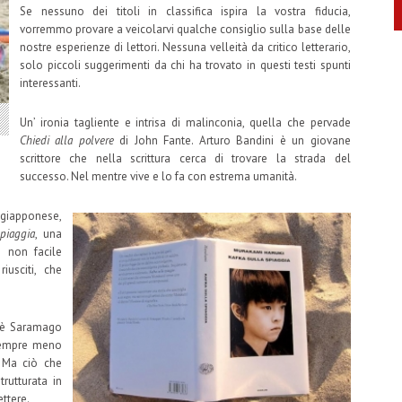
Se nessuno dei titoli in classifica ispira la vostra fiducia,
vorremmo provare a veicolarvi qualche consiglio sulla base delle
nostre esperienze di lettori. Nessuna velleità da critico letterario,
solo piccoli suggerimenti da chi ha trovato in questi testi spunti
interessanti.
Un’ ironia tagliente e intrisa di malinconia, quella che pervade
Chiedi alla polvere
di John Fante. Arturo Bandini è un giovane
scrittore che nella scrittura cerca di trovare la strada del
successo. Nel mentre vive e lo fa con estrema umanità.
giapponese,
piaggia
, una
i non facile
usciti, che
sè Saramago
 sempre meno
. Ma ciò che
rutturata in
ttere.