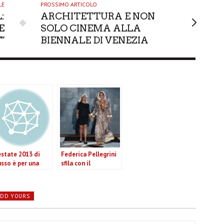
LE
PROSSIMO ARTICOLO
:
ARCHITETTURA E NON
E
SOLO CINEMA ALLA
"
BIENNALE DI VENEZIA
 estate 2013 di
Federica Pellegrini
sso è per una
sfila con il
nna elegante e
beachwear della
nza eccessi
prossima estate
ADD YOURS