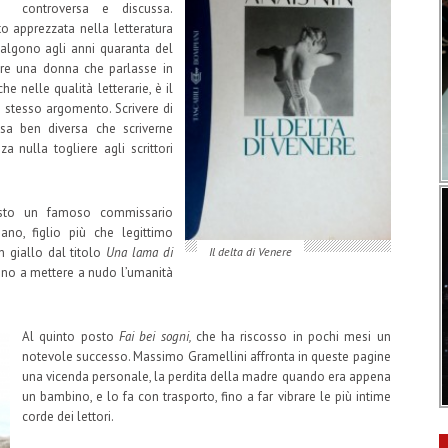
controversa e discussa.
to apprezzata nella letteratura
isalgono agli anni quaranta del
ore una donna che parlasse in
 nelle qualità letterarie, è il
lo stesso argomento. Scrivere di
osa ben diversa che scriverne
a nulla togliere agli scrittori
posto un famoso commissario
ano, figlio più che legittimo
n giallo dal titolo
Una lama di
Il delta di Venere
 fino a mettere a nudo l’umanità
Al quinto posto
Fai bei sogni,
che ha riscosso in pochi mesi un
notevole successo. Massimo Gramellini affronta in queste pagine
una vicenda personale, la perdita della madre quando era appena
un bambino, e lo fa con trasporto, fino a far vibrare le più intime
corde dei lettori.