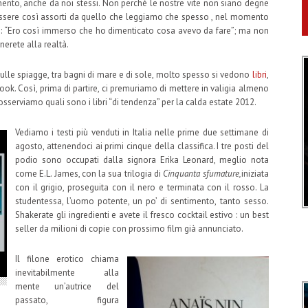
lamento, anche da noi stessi. Non perché le nostre vite non siano degne
e essere così assorti da quello che leggiamo che spesso , nel momento
 : “Ero così immerso che ho dimenticato cosa avevo da fare”; ma non
nerete alla realtà.
 sulle spiagge, tra bagni di mare e di sole, molto spesso si vedono
libri
,
book. Così, prima di partire, ci premuriamo di mettere in valigia almeno
serviamo quali sono i libri “di tendenza” per la calda estate 2012.
Vediamo i testi più venduti in Italia nelle prime due settimane di
agosto, attenendoci ai primi cinque della classifica. I tre posti del
podio sono occupati dalla signora Erika Leonard, meglio nota
come E.L. James, con la sua trilogia di
Cinquanta sfumature,
iniziata
con il grigio, proseguita con il nero e terminata con il rosso. La
studentessa, l’uomo potente, un po’ di sentimento, tanto sesso.
Shakerate gli ingredienti e avete il fresco cocktail estivo : un best
seller da milioni di copie con prossimo film già annunciato.
Il filone erotico chiama
inevitabilmente alla
mente un’autrice del
passato, figura