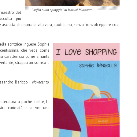
"kafka sulla spiaggia" di Haruki Murakami
 maestro del
ccolta più
ce asciutta che narra di vita vera, quotidiana, senza fronzoli eppure così
ella scrittrice inglese Sophie
recentissima, che vede come
si caratterizza come amante
vertente, strappa un sorriso e
ssandro Baricco :
Novecento,
etteratura a poche scelte, le
tra curiosità e a voi una