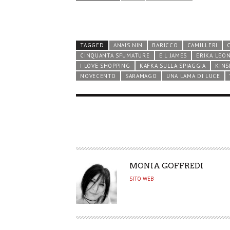
TAGGED
ANAIS NIN
BARICCO
CAMILLERI
CINQUANTA SFUMATURE
E L JAMES
ERIKA LEO
I LOVE SHOPPING
KAFKA SULLA SPIAGGIA
KINS
NOVECENTO
SARAMAGO
UNA LAMA DI LUCE
A
MONIA GOFFREDI
U
SITO WEB
T
H
O
R