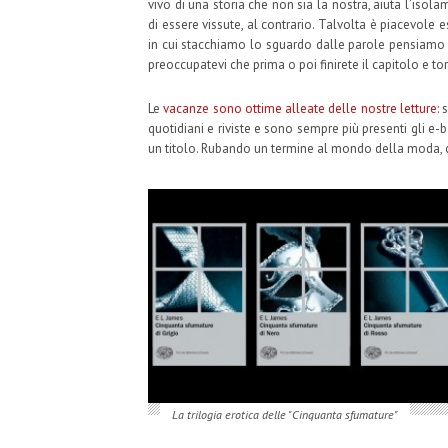
vivo di una storia che non sia la nostra, aiuta l’iso
di essere vissute, al contrario. Talvolta è piacevol
in cui stacchiamo lo sguardo dalle parole pensiamo
preoccupatevi che prima o poi finirete il capitolo e tor
Le
vacanze sono ottime alleate delle nostre letture
:
quotidiani e riviste e sono sempre più presenti gli e-
un titolo. Rubando un termine al mondo della moda, os
La trilogia erotica delle "Cinquanta sfumature"