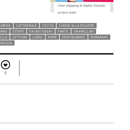
I love shopping di Sophie Kinsella,
un best seller
CARVER
CATTEDRALE
CECITÀ
CHIEDI ALLA POLVERE
NARD
ESTATE
FAI BEI SOGNI
FANTE
GRAMELLINI
ELLA
LETTURA
LIBRO
MARE
MONTALBANO
MURAKAMI
VALIGIA
0