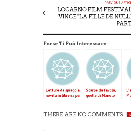
PREVIOUS ARTIC
LOCARNO FILM FESTIVAL
VINCE "LA FILLE DE NULL
PART
Forse Ti Può Interessare :
Letture da spiaggia,
Scarpe da favola,
L’
novità in libreria per
quelle di Manolo
Mu
una estate da
Blahnik sono un cult
do
sfogliare
se
THERE ARE NO COMMENTS