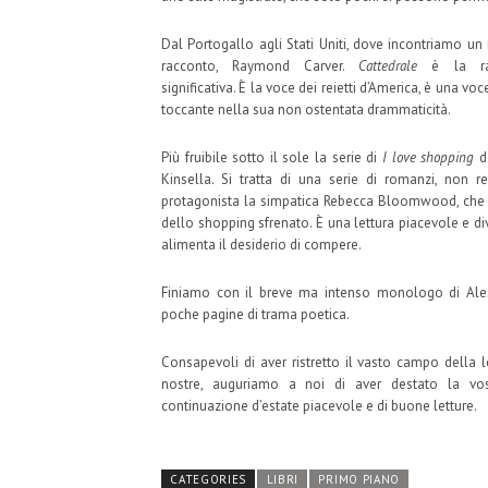
Dal Portogallo agli Stati Uniti, dove incontriamo un
racconto, Raymond Carver.
Cattedrale
è la ra
significativa. È la voce dei reietti d’America, è una vo
toccante nella sua non ostentata drammaticità.
Più fruibile sotto il sole la serie di
I love shopping
d
Kinsella. Si tratta di una serie di romanzi, non 
protagonista la simpatica Rebecca Bloomwood, che 
dello shopping sfrenato. È una lettura piacevole e di
alimenta il desiderio di compere.
Finiamo con il breve ma intenso monologo di Ale
poche pagine di trama poetica.
Consapevoli di aver ristretto il vasto campo della l
nostre, auguriamo a noi di aver destato la vos
continuazione d’estate piacevole e di buone letture.
CATEGORIES
LIBRI
PRIMO PIANO