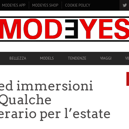
MODEYES APP
MODEYES SHOP
COOKIE POLICY
BELLEZZA
MODELS
TENDENZE
VIAGGI
V
e ed immersioni
. Qualche
erario per l’estate