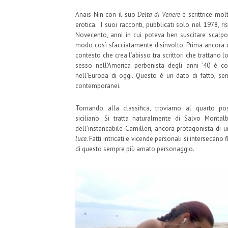
Anais Nin con il suo
Delta di Venere
è scrittrice mol
erotica. I suoi racconti, pubblicati solo nel 1978, r
Novecento, anni in cui poteva ben suscitare scalp
modo così sfacciatamente disinvolto. Prima ancora che
contesto che crea l’abisso tra scrittori che trattano 
sesso nell’America perbenista degli anni ’40 è c
nell’Europa di oggi. Questo è un dato di fatto, senz
contemporanei.
Tornando alla classifica, troviamo al quarto 
siciliano. Si tratta naturalmente di Salvo Montalb
dell’instancabile Camilleri, ancora protagonista di u
luce.
Fatti intricati e vicende personali si intersecano
di questo sempre più amato personaggio.