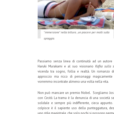
"immersione" nella lettura , un piacere per molti sulla
spiaggia.
Passiamo senza linea di continuità ad un autore 
Haruki Murakami e al suo visionario
Kafka sulla s
vicenda tra sogno, follia e realtà. Un romanzo d
approccio ma ricco di personaggi magicamente ri
vorremmo incontrate almeno una volta nella vita.
Non può mancare un premio Nobel. Scegliamo Jo
con
Cecità.
La trama è la denuncia di una società
solidale e sempre più indifferente, cieca appunto
colpisce è il sapiente uso della punteggiatura, dest
uno stile magistrale, che solo pochi si possono perme